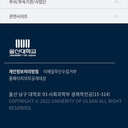
부서/부속기관/사업단
▷영어영문학과
공학교육혁신센터
건강가정지원센터
관련사이트
▷일본어·일본학과
과학영재교육원
교수협의회
▷중국어·중국학과
교무처교직팀
구내(경남)은행
▷프랑스어·프랑스학과
국어문화원
노동조합
▷스페인·중남미학과
국제교류처
생명윤리위원회
▷역사·문화학과
기초과학연구소
온라인 기술거래 플랫폼
개인정보처리방침
이메일무단수집거부
▷철학·상담학과
물리BK 미래혁신응집물질물리인재교육연구단
홈페이지의무공개대상
울산대신문
■사회과학대학
메이커스페이스
울산대학교 총동문회
▷사회과학부
울산 남구 대학로 93 사회과학부 경제학전공(15-314)
미래기술혁신융합형인재양성센터
COPYRIGHT © 2022 UNIVERITY OF ULSAN ALL RIGHT
울산대학교병원
ㆍ경제학전공
RESERVED.
반구대암각화유적보존연구소
캠퍼스안전관리
ㆍ행정학전공
보육교사교육원
UCLASS
ㆍ국제관계학전공