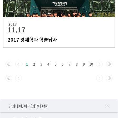
2017
11.17
2017 경제학과 학술답사
1
2
3
4
5
6
7
8
9
10
■인문대학
단과대학/학부(과)/대학원
▷국어국문학부
공동기기센터