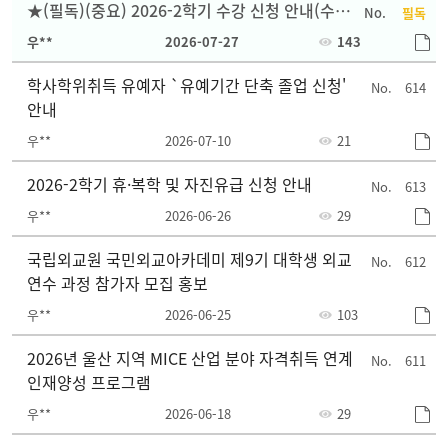
★(필독)(중요) 2026-2학기 수강 신청 안내(수정
필독
1.)★
우**
2026-07-27
143
학사학위취득 유예자 `유예기간 단축 졸업 신청'
614
안내
우**
2026-07-10
21
2026-2학기 휴·복학 및 자진유급 신청 안내
613
우**
2026-06-26
29
국립외교원 국민외교아카데미 제9기 대학생 외교
612
연수 과정 참가자 모집 홍보
우**
2026-06-25
103
2026년 울산 지역 MICE 산업 분야 자격취득 연계
611
인재양성 프로그램
우**
2026-06-18
29