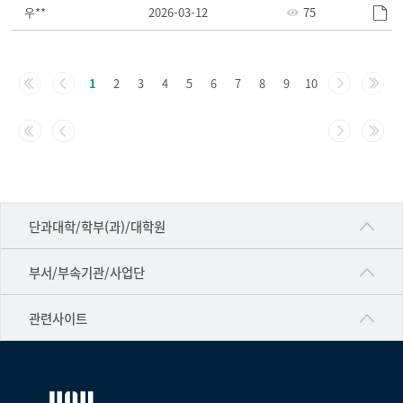
우**
2026-03-12
75
주
요
1
2
3
4
5
6
7
8
9
10
정
책-
번
호,
제
목,
■인문대학
등
단과대학/학부(과)/대학원
록
▷국어국문학부
일,
공동기기센터
부서/부속기관/사업단
조
▷영어영문학과
공학교육혁신센터
회
건강가정지원센터
관련사이트
▷일본어·일본학과
수
과학영재교육원
교수협의회
로
▷중국어·중국학과
교무처교직팀
구
구내(경남)은행
▷프랑스어·프랑스학과
성
국어문화원